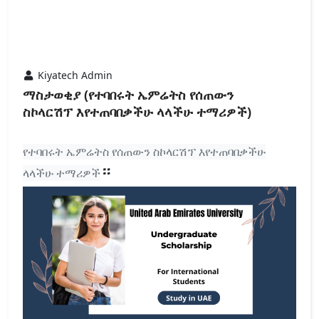
Kiyatech Admin
ማስታወቂያ (የተባበሩት ኤምሬትስ የሰጠውን
ስኮላርሽፕ እየተጠባበቃችሁ ላላችሁ ተማሪዎች)
የተባበሩት ኤምሬትስ የሰጠውን ስኮላርሽፕ እየተጠባበቃችሁ
።
ላላችሁ ተማሪዎች