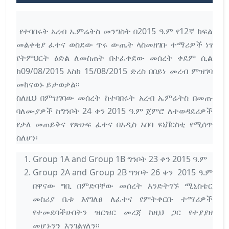
የተባበሩት አረብ ኤምሬትስ መንግስት በ2015 ዓ.ም የ12ኛ ክፍል
መልቀቂያ ፈተና ወስደው ጥሩ ውጤት ላስመዘገቡ ተማሪዎች ነፃ
የትምህርት ዕድል ለመስጠት በተፈቀደው መሰረት ቀደም ሲል
ከ09/08/2015 እስከ 15/08/2015 ድረስ በበይነ መረብ ምዝገባ
መከናወኑ ይታወቃል፡፡
ስለዚህ በምዝገባው መሰረት ከተባበሩት አረብ ኤምሬትስ በመጡ
ባለሙያዎች ከግንቦት 24 ቀን 2015 ዓ.ም ጀምሮ ለተወዳደሪዎች
የቃለ መጠይቅና የጽሁፍ ፈተና በአዲስ አበባ ዩኒቨርስቲ የሚሰጥ
ስለሆነ፡
Group 1A and Group 1B ግንቦት 23 ቀን 2015 ዓ.ም
Group 2A and Group 2B ግንቦት 26 ቀን 2015 ዓ.ም
በዋናው ግቢ በምድባቸው መሰረት እንድትገኙ ሚኒስቴር
መስሪያ ቤቱ እየገለፀ ለፈተና የምትቀርቡ ተማሪዎች
የተመደባችሁበትን ዝርዝር መረጃ ከዚህ ጋር የተያያዘ
መሆኑንን እንገልፃለን፡፡