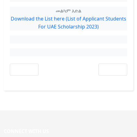
መልካም እድል
Download the List here (List of Applicant Students
For UAE Scholarship 2023)
Previous article: የዩኒቨርስቲ መውጫ ፈተና በኦንላይን ለመስጠት ዝግጅት የተጠናቀቀ መሆኑ 
Next article: ትም
Prev
Next
CONNECT WITH US